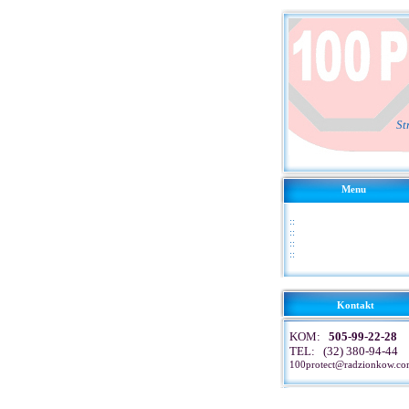
St
Menu
::
::
::
::
Kontakt
KOM:
505-99-22-28
TEL: (32) 380-94-44
100protect@radzionkow.c