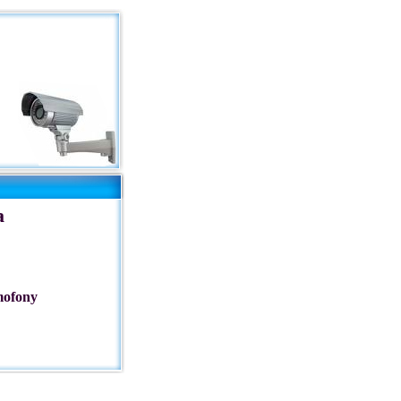
a
mofony