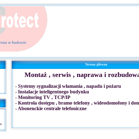
rona w budowie
Strona główna
Montaż , serwis , naprawa i rozbudow
- Systemy sygnalizacji włamania , napadu i pożaru
- Instalacje inteligentnego budynku
- Monitoring TV , TCP/IP
- Kontrola dostępu , bramo telefony , wideodomofony i do
- Abonenckie centrale telefoniczne
om